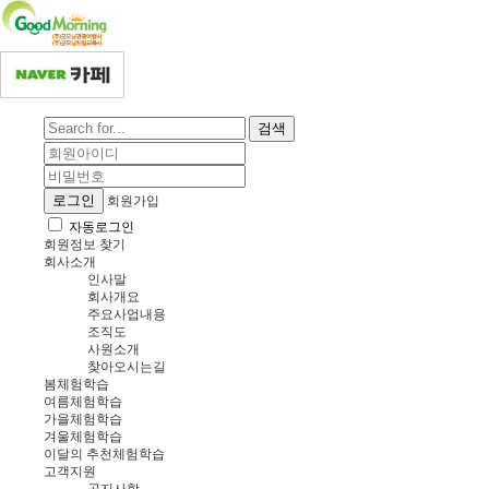
검색
로그인
회원가입
자동로그인
회원정보 찾기
회사소개
인사말
회사개요
주요사업내용
조직도
사원소개
찾아오시는길
봄체험학습
여름체험학습
가을체험학습
겨울체험학습
이달의 추천체험학습
고객지원
공지사항